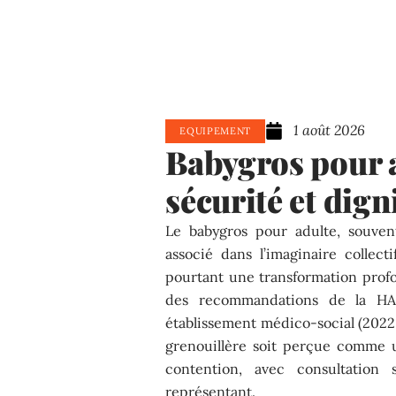
1 août 2026
EQUIPEMENT
Babygros pour a
sécurité et dign
Le babygros pour adulte, souven
associé dans l’imaginaire collec
pourtant une transformation profo
des recommandations de la HA
établissement médico-social (2022
grenouillère soit perçue comme 
contention, avec consultatio
représentant.