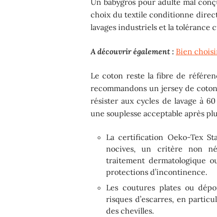
Un babygros pour adulte mal conçu
choix du textile conditionne direc
lavages industriels et la tolérance 
A découvrir également :
Bien choisir
Le coton reste la fibre de référe
recommandons un jersey de coton
résister aux cycles de lavage à 6
une souplesse acceptable après pl
La certification Oeko-Tex St
nocives, un critère non né
traitement dermatologique ou 
protections d’incontinence.
Les coutures plates ou dépor
risques d’escarres, en particu
des chevilles.