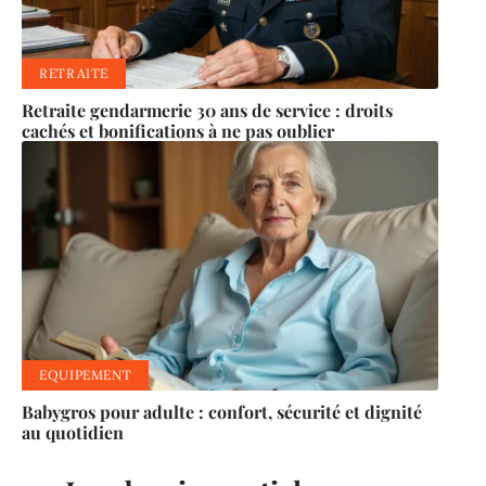
RETRAITE
Retraite gendarmerie 30 ans de service : droits
cachés et bonifications à ne pas oublier
EQUIPEMENT
Babygros pour adulte : confort, sécurité et dignité
au quotidien